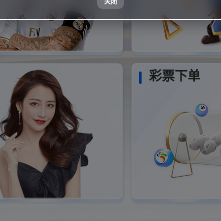
关闭
彩票下单