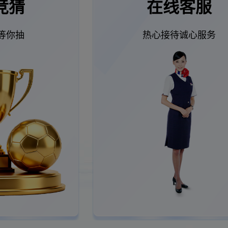
竞猜
在线客服
等你抽
热心接待诚心服务