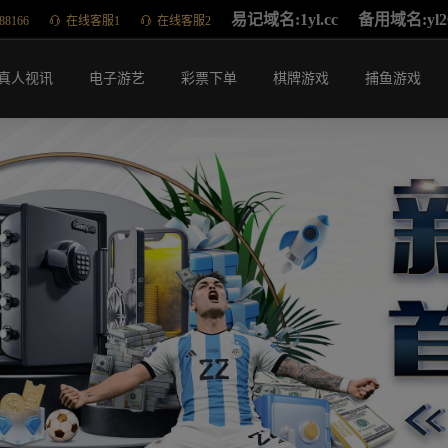
易记域名:1yl.cc
备用域名:yl20
88166
在线客服1
在线客服2
真人视讯
电子游艺
彩票下单
棋牌游戏
捕鱼游戏